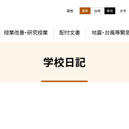
配色
通常
白地
黒地
文字
授業改善・研究授業
配付文書
地震・台風等緊
学校日記