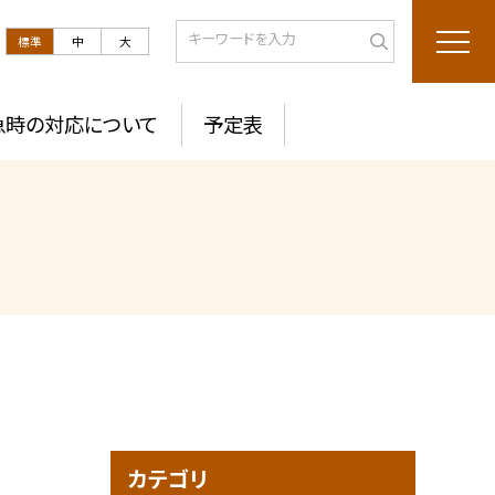
標準
中
大
急時の対応について
予定表
カテゴリ