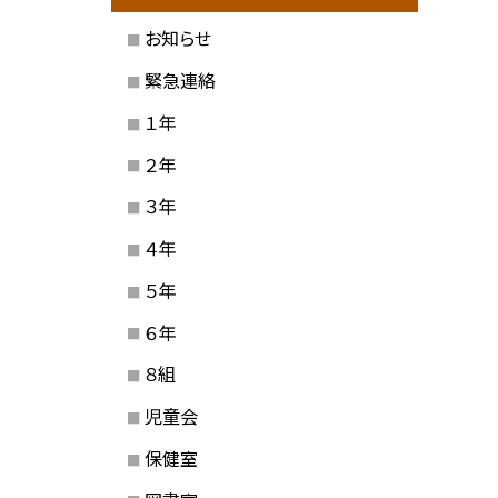
お知らせ
緊急連絡
１年
２年
３年
４年
５年
６年
８組
児童会
保健室