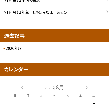
7/13( 月 ) １年生 しゃぼんだま あそび
過去記事
2026年度
カレンダー
8月
2026年
日
月
火
水
木
金
土
1