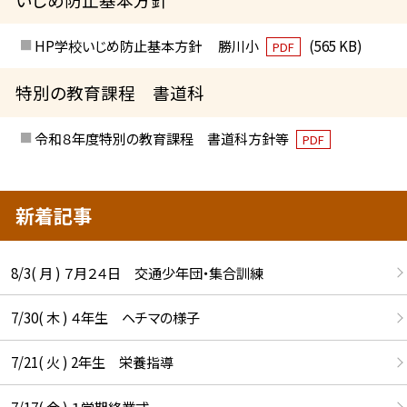
HP学校いじめ防止基本方針 勝川小
(565 KB)
PDF
特別の教育課程 書道科
令和８年度特別の教育課程 書道科方針等
PDF
新着記事
8/3( 月 ) ７月２４日 交通少年団・集合訓練
7/30( 木 ) ４年生 ヘチマの様子
7/21( 火 ) 2年生 栄養指導
7/17( 金 ) １学期終業式