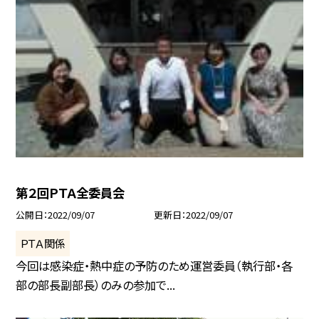
第２回ＰＴＡ全委員会
公開日
2022/09/07
更新日
2022/09/07
ＰＴＡ関係
今回は感染症・熱中症の予防のため運営委員（執行部・各
部の部長副部長）のみの参加で...