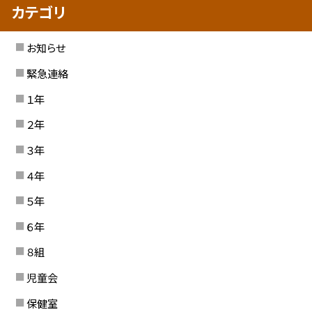
カテゴリ
お知らせ
緊急連絡
１年
２年
３年
４年
５年
６年
８組
児童会
保健室