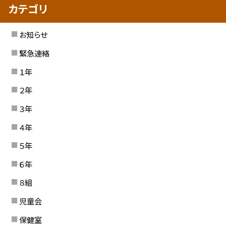
カテゴリ
お知らせ
緊急連絡
１年
２年
３年
４年
５年
６年
８組
児童会
保健室