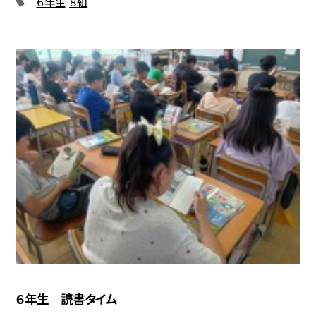
６年生
８組
６年生 読書タイム