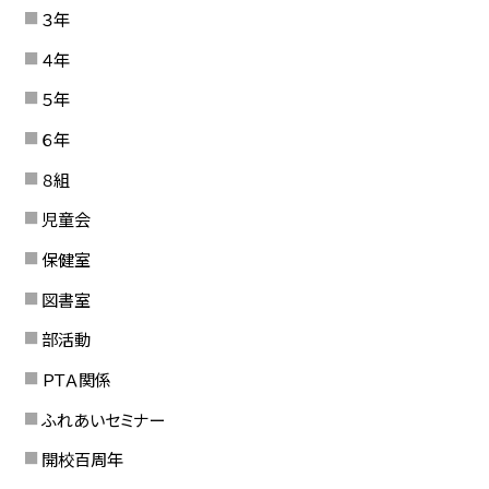
３年
４年
５年
６年
８組
児童会
保健室
図書室
部活動
ＰＴＡ関係
ふれあいセミナー
開校百周年