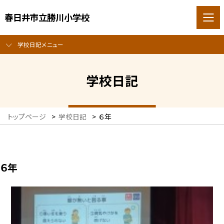
春日井市立勝川小学校
学校日記メニュー
学校日記
トップページ
>
学校日記
>
６年
６年