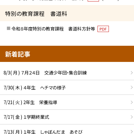
特別の教育課程 書道科
令和８年度特別の教育課程 書道科方針等
PDF
新着記事
8/3( 月 ) ７月２４日 交通少年団・集合訓練
7/30( 木 ) ４年生 ヘチマの様子
7/21( 火 ) 2年生 栄養指導
7/17( 金 ) １学期終業式
7/13( 月 ) １年生 しゃぼんだま あそび