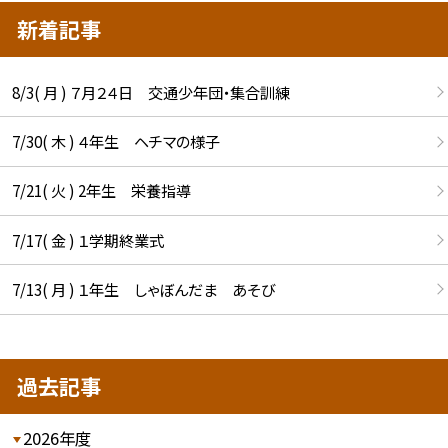
新着記事
8/3( 月 ) ７月２４日 交通少年団・集合訓練
7/30( 木 ) ４年生 ヘチマの様子
7/21( 火 ) 2年生 栄養指導
7/17( 金 ) １学期終業式
7/13( 月 ) １年生 しゃぼんだま あそび
過去記事
2026年度