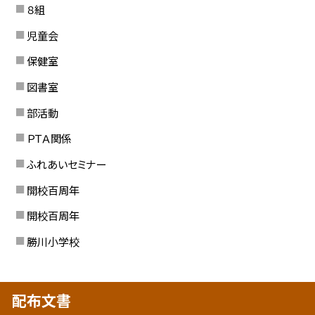
８組
児童会
保健室
図書室
部活動
ＰＴＡ関係
ふれあいセミナー
開校百周年
開校百周年
勝川小学校
配布文書