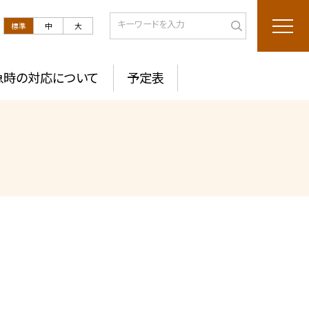
標準
中
大
急時の対応について
予定表