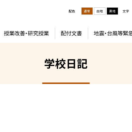
配色
通常
白地
黒地
文字
授業改善・研究授業
配付文書
地震・台風等緊
学校日記