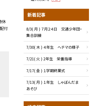
新着記事
時休
の配付
8/3( 月 ) ７月２４日 交通少年団・
集合訓練
7/30( 木 ) ４年生 ヘチマの様子
7/21( 火 ) 2年生 栄養指導
7/17( 金 ) １学期終業式
7/13( 月 ) １年生 しゃぼんだま
あそび