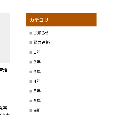
カテゴリ
お知らせ
緊急連絡
１年
２年
育活
３年
４年
５年
６年
急事
８組