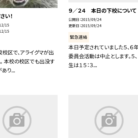
９／２４ 本日の下校について
さい！
公開日
2015/09/24
12/15
更新日
2015/09/24
12/15
緊急連絡
本日予定されていました５、６
校校区で、アライグマが出
委員会活動は中止とします。５、
。 本校の校区でも出没す
生は１５：３...
り...