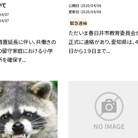
いて
公開日
2020/04/06
更新日
2020/04/06
04/07
04/07
緊急連絡
ただいま春日井市教育委員会
措置延長に伴い、共働きの
正式に連絡があり、愛知県は、
の留守家庭における小学
日から１９日まで...
を確保す...