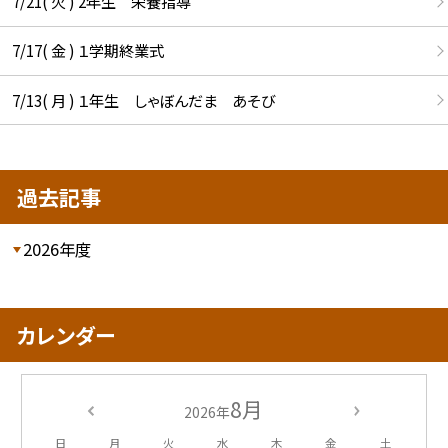
7/21( 火 ) 2年生 栄養指導
7/17( 金 ) １学期終業式
7/13( 月 ) １年生 しゃぼんだま あそび
過去記事
2026年度
カレンダー
8月
2026年
日
月
火
水
木
金
土