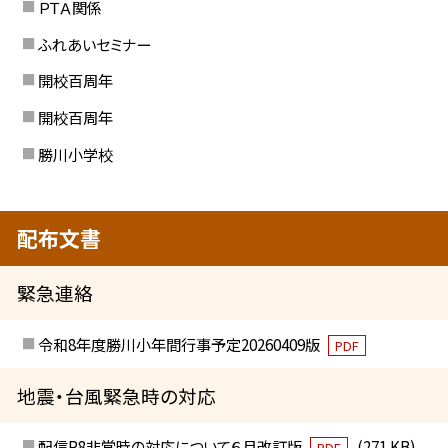
ＰＴＡ関係
ふれあいセミナー
開校百周年
開校百周年
勝川小学校
配布文書
緊急連絡
令和8年度勝川小年間行事予定20260409版
PDF
地震・台風緊急時の対応
配信R8非常時の対応について６月改訂版
(271 KB)
PDF