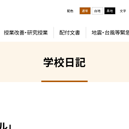
配色
通常
白地
黒地
文字
授業改善・研究授業
配付文書
地震・台風等緊
学校日記
ル」