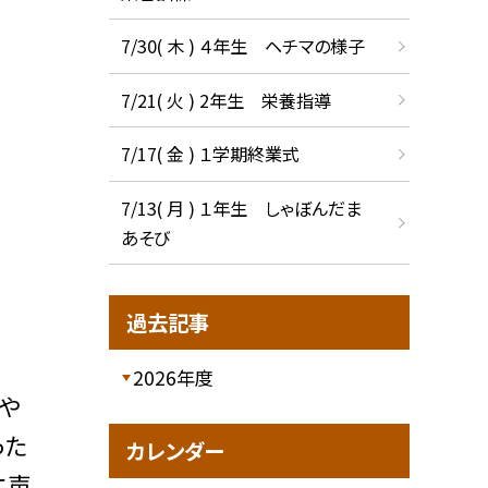
7/30( 木 ) ４年生 ヘチマの様子
7/21( 火 ) 2年生 栄養指導
7/17( 金 ) １学期終業式
7/13( 月 ) １年生 しゃぼんだま
あそび
過去記事
2026年度
や
った
カレンダー
に声