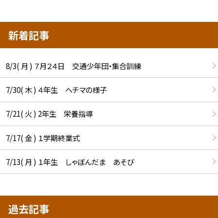
新着記事
8/3( 月 ) ７月２４日 交通少年団・集合訓練
7/30( 木 ) ４年生 ヘチマの様子
7/21( 火 ) 2年生 栄養指導
7/17( 金 ) １学期終業式
7/13( 月 ) １年生 しゃぼんだま あそび
過去記事