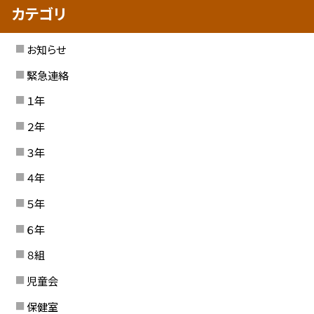
カテゴリ
お知らせ
緊急連絡
１年
２年
３年
４年
５年
６年
８組
児童会
保健室