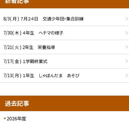
新着記事
8/3( 月 ) ７月２４日 交通少年団・集合訓練
7/30( 木 ) ４年生 ヘチマの様子
7/21( 火 ) 2年生 栄養指導
7/17( 金 ) １学期終業式
7/13( 月 ) １年生 しゃぼんだま あそび
過去記事
2026年度