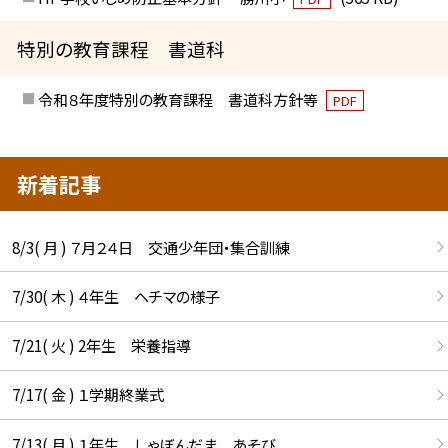
特別の教育課程 書道科
令和８年度特別の教育課程 書道科方針等
PDF
新着記事
8/3( 月 ) ７月２４日 交通少年団・集合訓練
7/30( 木 ) ４年生 ヘチマの様子
7/21( 火 ) 2年生 栄養指導
7/17( 金 ) １学期終業式
7/13( 月 ) １年生 しゃぼんだま あそび