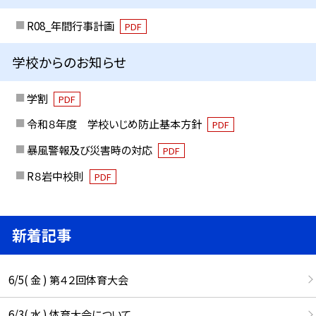
R08_年間行事計画
PDF
学校からのお知らせ
学割
PDF
令和８年度 学校いじめ防止基本方針
PDF
暴風警報及び災害時の対応
PDF
R８岩中校則
PDF
新着記事
6/5( 金 ) 第４２回体育大会
6/3( 水 ) 体育大会について