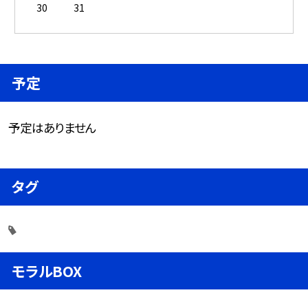
30
31
予定
予定はありません
タグ
モラルBOX