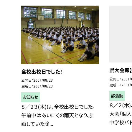
県大会報告
全校出校日でした！
公開日
2007/
公開日
2007/08/23
更新日
2007/
更新日
2007/08/23
部活動
お知らせ
８／２(木
８／２３(木)は、全校出校日でした。
大会「個人
午前中はあいにくの雨天となり、計
中学校バド.
画していた除...