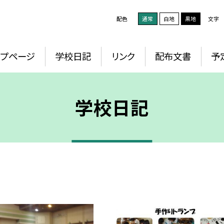
配色
通常
白地
黒地
文字
ップページ
学校日記
リンク
配布文書
予
学校日記