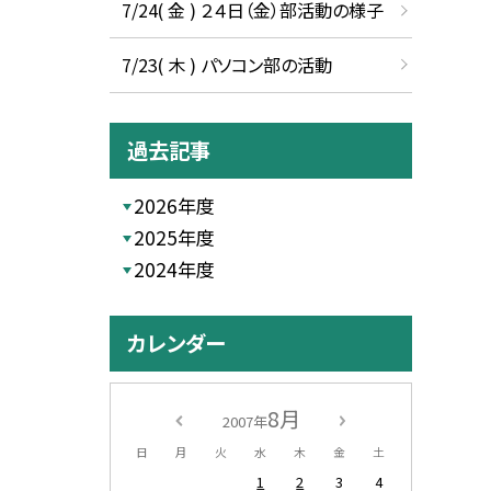
7/24( 金 ) ２４日（金）部活動の様子
7/23( 木 ) パソコン部の活動
過去記事
2026年度
2025年度
2024年度
カレンダー
8月
2007年
日
月
火
水
木
金
土
1
2
3
4