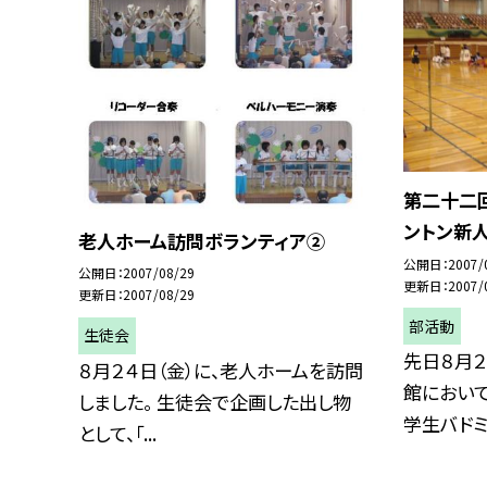
第二十二
ントン新人
老人ホーム訪問ボランティア②
公開日
2007/
公開日
2007/08/29
更新日
2007/
更新日
2007/08/29
部活動
生徒会
先日８月
８月２４日（金）に、老人ホームを訪問
館におい
しました。 生徒会で企画した出し物
学生バドミン
として、「...