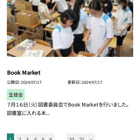
Book Market
公開日
2024/07/17
更新日
2024/07/17
生徒会
７月１６日（火）図書委員会でBook Marketを行いました。
図書室に入れる本...
1
2
3
4
5
6
...
20
21
»