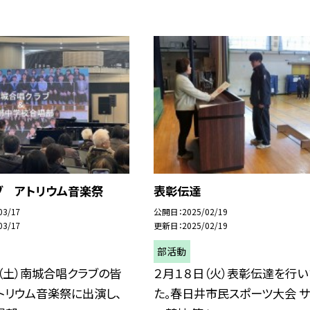
ブ アトリウム音楽祭
表彰伝達
03/17
公開日
2025/02/19
03/17
更新日
2025/02/19
部活動
（土）南城合唱クラブの皆
２月１８日（火）表彰伝達を行い
トリウム音楽祭に出演し、
た。春日井市民スポーツ大会 サ