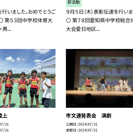
部活動
を行いました。おめでとうご
９月５日（木）表彰伝達を行いま
〇 第５３回中学校体育大
〇 第７８回愛知県中学校総合
...
大会愛日地区...
陸上
市文連発表会 演劇
07/31
公開日
2024/07/31
07/31
更新日
2024/07/31