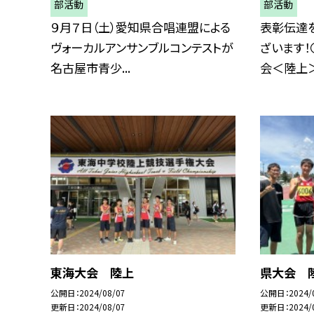
部活動
部活動
９月７日（土）愛知県合唱連盟による
表彰伝達
ヴォーカルアンサンブルコンテストが
ざいます！
名古屋市青少...
会＜陸上＞男
東海大会 陸上
県大会 
公開日
2024/08/07
公開日
2024/
更新日
2024/08/07
更新日
2024/