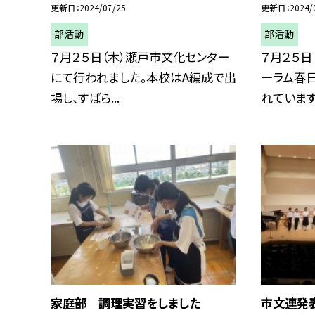
更新日
2024/07/25
更新日
2024/
部活動
部活動
７月２５日（木）瀬戸市文化センター
７月２５日
にて行われました。本校はA編成で出
ーラム春
場し、すばら...
れています.
家庭部 調理実習をしました
市文連発