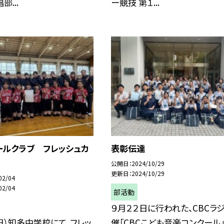
...
ー競技 第１...
ールクラブ フレッシュカ
表彰伝達
公開日
2024/10/29
更新日
2024/10/29
02/04
02/04
部活動
９月２２日に行われた、CBCラ
日）知多中学校にて、フレッ
催「CBCこども音楽コンクール