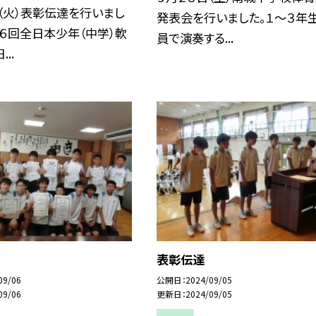
（火）表彰伝達を行いまし
発表会を行いました。１～３年
１６回全日本少年（中学）軟
員で演奏する...
..
表彰伝達
09/06
公開日
2024/09/05
09/06
更新日
2024/09/05