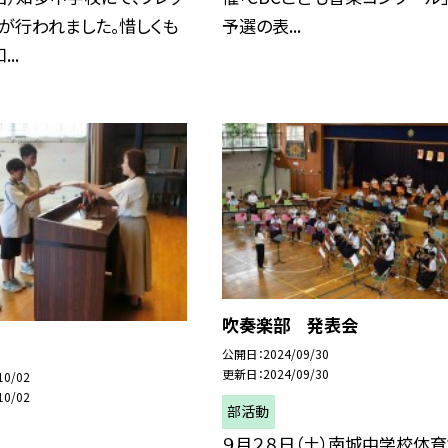
が行われました。惜しくも
予選の表...
..
吹奏楽部 発表会
公開日
2024/09/30
更新日
2024/09/30
10/02
10/02
部活動
９月２８日（土）南城中学校体