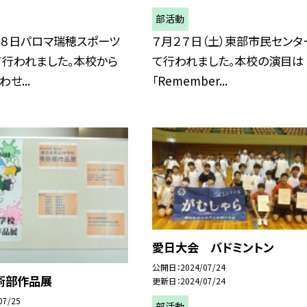
部活動
２８日パロマ瑞穂スポーツ
７月２７日（土）東部市民センタ
て行われました。本校から
て行われました。本校の演目は
せ...
「Remember...
愛日大会 バドミントン
公開日
2024/07/24
術部作品展
更新日
2024/07/24
07/25
部活動