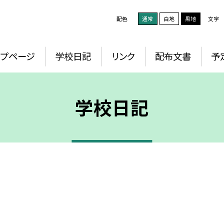
配色
通常
白地
黒地
文字
ップページ
学校日記
リンク
配布文書
予
学校日記