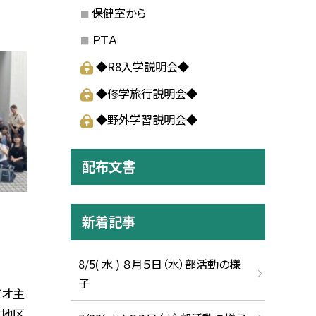
保健室から
ＰＴＡ
◆R8入学説明会◆
◆修学旅行説明会◆
◆野外学習説明会◆
配布文書
新着記事
8/5( 水 ) ８月５日（水）部活動の様
子
ジオ主
」地区