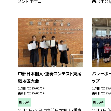
メント 中学...
西部中合唱部
中部日本個人・重奏コンテスト東尾
バレーボ
張地区大会
ップ
公開日
2025/02/04
公開日
2025/
更新日
2025/02/04
更新日
2025/
部活動
部活動
２月１日・２日に中部日本個人・重奏
２月２日（