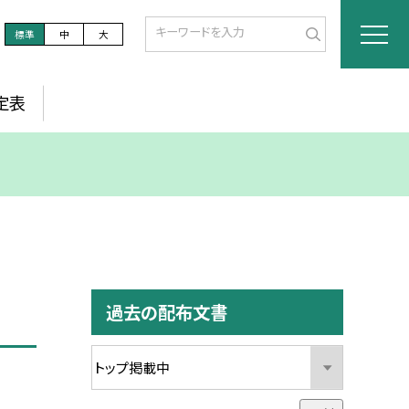
標準
中
大
定表
過去の配布文書