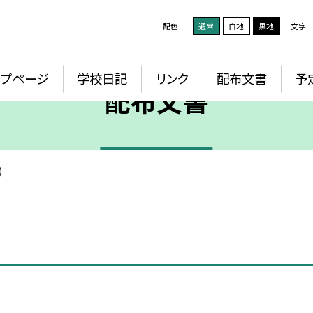
配色
通常
白地
黒地
文字
ップページ
学校日記
リンク
配布文書
予
配布文書
)