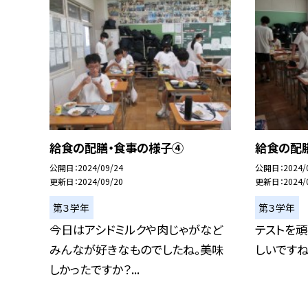
給食の配膳・食事の様子④
給食の配
公開日
2024/09/24
公開日
2024/
更新日
2024/09/20
更新日
2024/
第３学年
第３学年
今日はアシドミルクや肉じゃがなど
テストを
みんなが好きなものでしたね。美味
しいですね
しかったですか？...