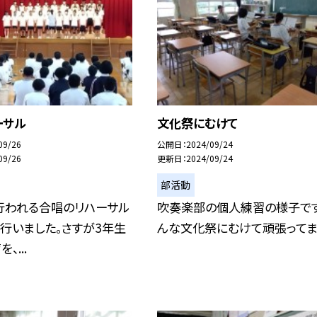
ーサル
文化祭にむけて
09/26
公開日
2024/09/24
09/26
更新日
2024/09/24
部活動
行われる合唱のリハーサル
吹奏楽部の個人練習の様子です
行いました。さすが3年生
んな文化祭にむけて頑張ってま
、...