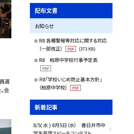
配布文書
お知らせ
R8 各種警報等対応に関する対応
（一部改正）
(373 KB)
PDF
R8 柏原中学校行事予定表
PDF
Ｒ8「学校いじめ防止基本方針」
員選
（柏原中学校）
PDF
。会
新着記事
8/5( 水 ) 8月5日（水） 春日井市中
学生英語スピーチコンテスト