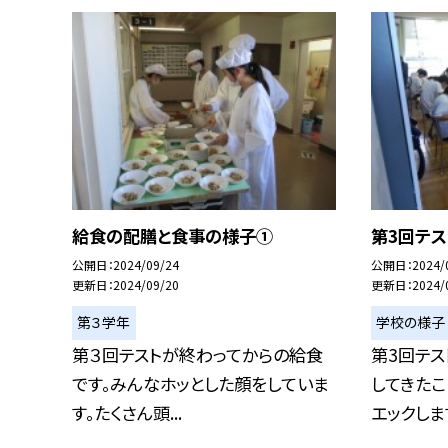
給食の配膳と食事の様子①
第3回テス
公開日
2024/09/24
公開日
2024/
更新日
2024/09/20
更新日
2024/
第３学年
学校の様子
第３回テストが終わってからの給食
第3回テス
です。みんなホッとした顔をしていま
してきたこ
す。たくさん頭...
エックします