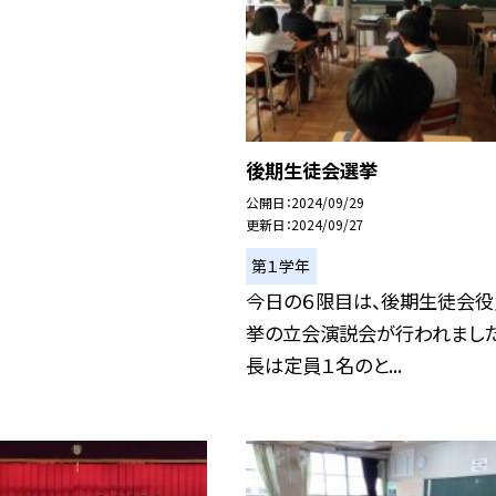
後期生徒会選挙
公開日
2024/09/29
更新日
2024/09/27
第１学年
今日の６限目は、後期生徒会役
挙の立会演説会が行われました
長は定員１名のと...