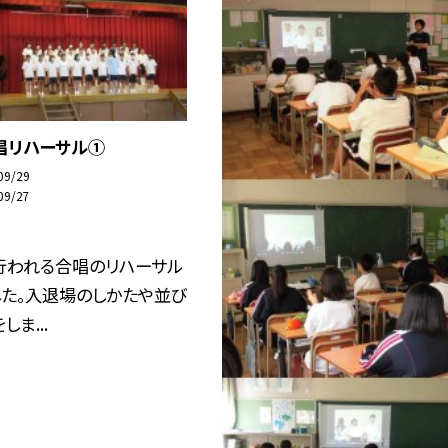
唱リハーサル①
09/29
09/27
行われる合唱のリハーサル
した。入退場のしかたや並び
ま...