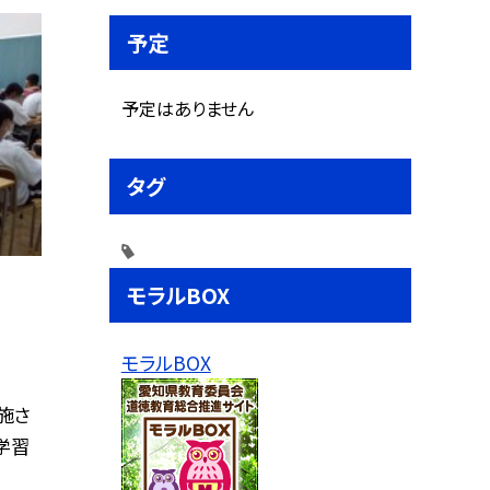
予定
予定はありません
タグ
モラルBOX
モラルBOX
施さ
学習