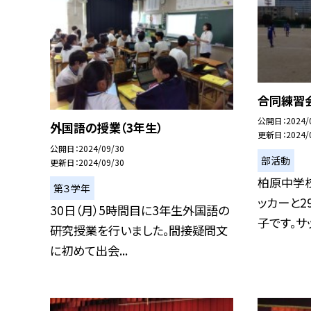
合同練習会
公開日
2024/
外国語の授業（3年生）
更新日
2024/
公開日
2024/09/30
部活動
更新日
2024/09/30
柏原中学
第３学年
ッカーと2
30日（月）5時間目に3年生外国語の
子です。サッ
研究授業を行いました。間接疑問文
に初めて出会...