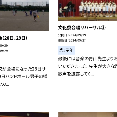
文化祭合唱リハーサル③
公開日
2024/09/29
（28日、29日）
更新日
2024/09/27
09/29
第３学年
09/29
最後には音楽の青山先生より
いただきました。先生が大きな
校が会場になった28日サ
歌声を披露してく...
9日ハンドボール男子の様
カ...