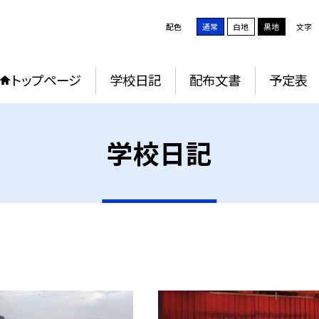
配色
通常
白地
黒地
文字
トップページ
学校日記
配布文書
予定表
学校日記