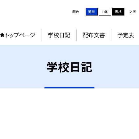
配色
通常
白地
黒地
文字
トップページ
学校日記
配布文書
予定表
学校日記