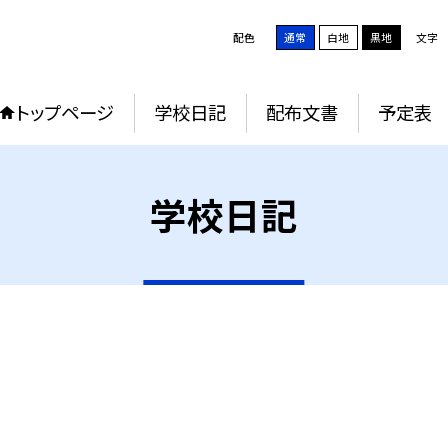
配色
通常
白地
黒地
文字
トップページ
学校日記
配布文書
予定表
学校日記