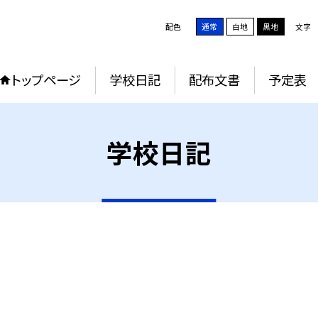
配色
通常
白地
黒地
文字
トップページ
学校日記
配布文書
予定表
学校日記