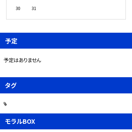
30
31
予定
予定はありません
タグ
モラルBOX