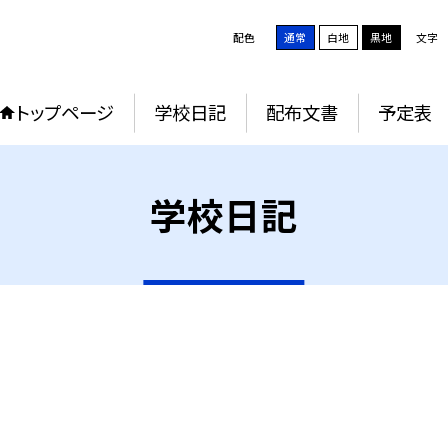
配色
通常
白地
黒地
文字
トップページ
学校日記
配布文書
予定表
学校日記