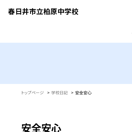
春日井市立柏原中学校
トップページ
>
学校日記
>
安全安心
安全安心