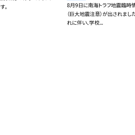
8月9日に南海トラフ地震臨時
す。
（巨大地震注意）が出されました
れに伴い、学校...