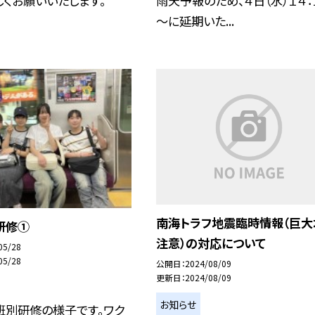
しくお願いいたします。
雨天予報のため、４日（水）１４：
～に延期いた...
南海トラフ地震臨時情報（巨大
研修①
注意）の対応について
05/28
05/28
公開日
2024/08/09
更新日
2024/08/09
お知らせ
班別研修の様子です。ワク