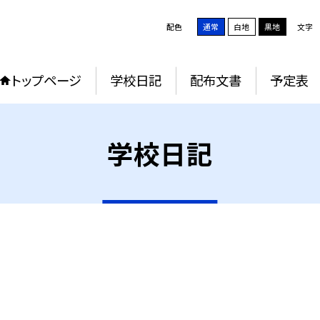
配色
通常
白地
黒地
文字
トップページ
学校日記
配布文書
予定表
学校日記