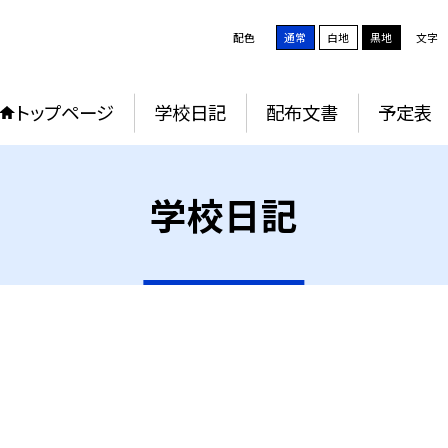
配色
通常
白地
黒地
文字
トップページ
学校日記
配布文書
予定表
学校日記