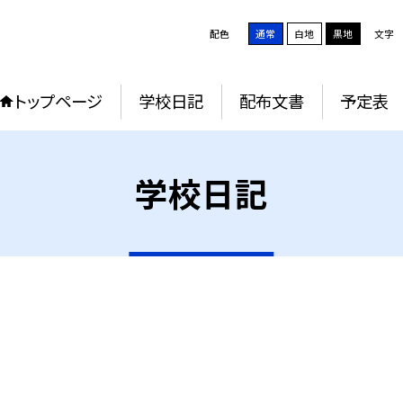
配色
通常
白地
黒地
文字
トップページ
学校日記
配布文書
予定表
学校日記