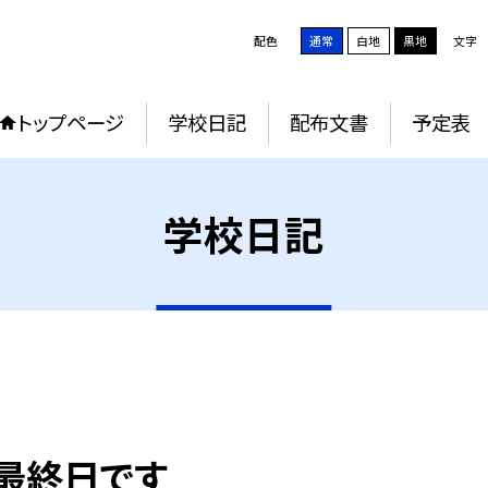
配色
通常
白地
黒地
文字
トップページ
学校日記
配布文書
予定表
学校日記
会最終日です