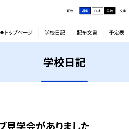
配色
通常
白地
黒地
文字
トップページ
学校日記
配布文書
予定表
学校日記
ブ見学会がありました