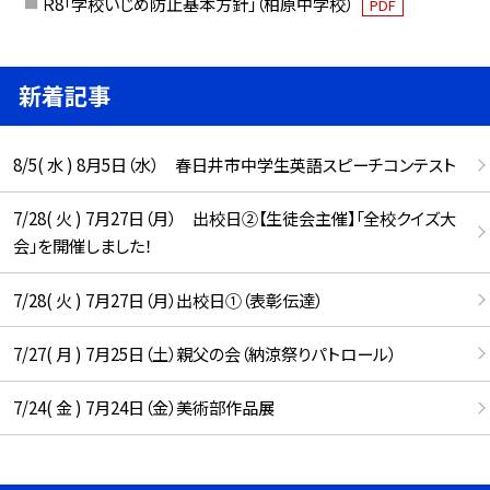
Ｒ8「学校いじめ防止基本方針」（柏原中学校）
PDF
新着記事
8/5( 水 ) 8月5日（水） 春日井市中学生英語スピーチコンテスト
7/28( 火 ) 7月27日（月） 出校日②【生徒会主催】「全校クイズ大
会」を開催しました！
7/28( 火 ) 7月27日（月）出校日①（表彰伝達）
7/27( 月 ) 7月25日（土）親父の会（納涼祭りパトロール）
7/24( 金 ) 7月24日（金）美術部作品展