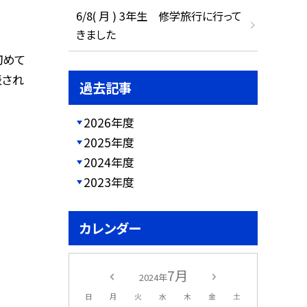
6/8( 月 ) 3年生 修学旅行に行って
きました
初めて
表され
過去記事
2026年度
2025年度
2024年度
2023年度
カレンダー
7月
2024年
日
月
火
水
木
金
土