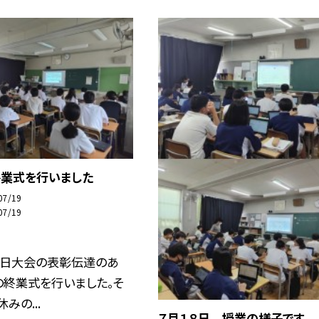
終業式を行いました
07/19
07/19
愛日大会の表彰伝達のあ
の終業式を行いました。そ
みの...
７月１８日 授業の様子です