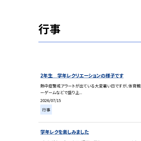
行事
2年生 学年レクリエーションの様子です
熱中症警戒アラートが出ている大変暑い日ですが、体育館
ーゲームなどで盛り上...
2026/07/15
行事
学年レクを楽しみました