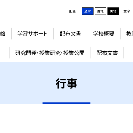
配色
通常
白地
黒地
文字
絡
学習サポート
配布文書
学校概要
教
研究開発・授業研究・授業公開
配布文書
行事