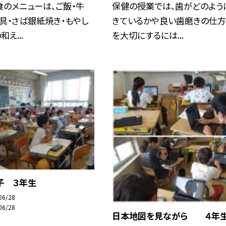
のメニューは、ご飯・牛
保健の授業では、歯がどのよう
具・さば銀紙焼き・もやし
きているかや良い歯磨きの仕方
え...
を大切にするには...
子 ３年生
06/28
06/28
日本地図を見ながら ４年