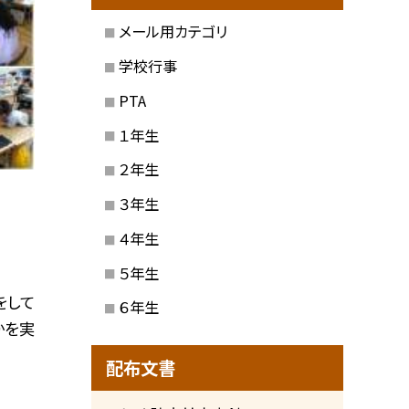
メール用カテゴリ
学校行事
PTA
１年生
２年生
３年生
４年生
５年生
をして
６年生
かを実
配布文書