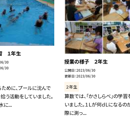
習 １年生
授業の様子 ２年生
06/30
06/30
公開日
2023/06/30
更新日
2023/06/30
２年生
るために、プールに沈んで
算数では、「かさしらべ」の学習
拾う活動をしていました。
いました。１Ｌが何ｄLになるの
に...
際に測っ...