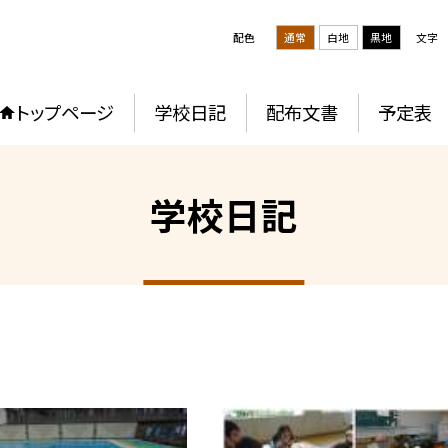
配色
通常
白地
黒地
文字
トップページ
学校日記
配布文書
予定表
学校日記