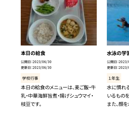
本日の給食
水泳の学
公開日
2023/06/30
公開日
2023/
更新日
2023/06/30
更新日
2023/
学校行事
１年生
本日の給食のメニューは、麦ご飯・牛
水に慣れ
乳・中華海鮮旨煮・揚げシュウマイ・
いるものを
枝豆です。
また、顔を水