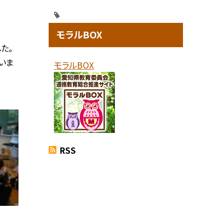
モラルBOX
た。
いま
モラルBOX
RSS