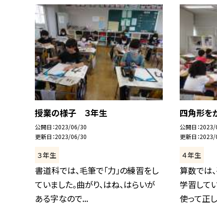
授業の様子 ３年生
四角形を
公開日
2023/06/30
公開日
2023/
更新日
2023/06/30
更新日
2023/
３年生
４年生
書道科では、毛筆で「力」の練習をし
算数では
ていました。曲がり、はね、はらいが
学習して
ある字なので...
使って正しい