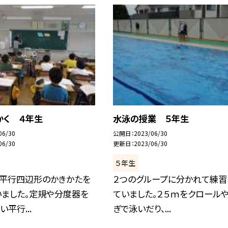
かく ４年生
水泳の授業 ５年生
06/30
公開日
2023/06/30
06/30
更新日
2023/06/30
５年生
、平行四辺形のかきかたを
２つのグループに分かれて練習
いました。定規や分度器を
ていました。２５ｍをクロール
平行...
ぎで泳いだり、...