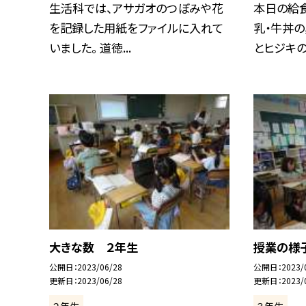
生活科では、アサガオのつぼみや花
本日の給食
を記録した用紙をファイルに入れて
乳・牛丼の
いました。 道徳...
とヒジキの和
大きな数 ２年生
授業の様
公開日
2023/06/28
公開日
2023/
更新日
2023/06/28
更新日
2023/