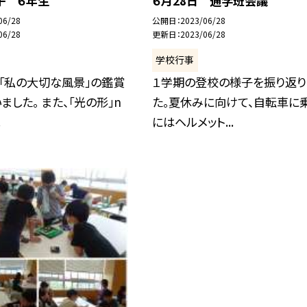
子 ６年生
６月28日 通学班会議
06/28
公開日
2023/06/28
06/28
更新日
2023/06/28
学校行事
「私の大切な風景」の鑑賞
１学期の登校の様子を振り返り
ました。 また、「光の形」n
た。夏休みに向けて、自転車に
.
にはヘルメット...