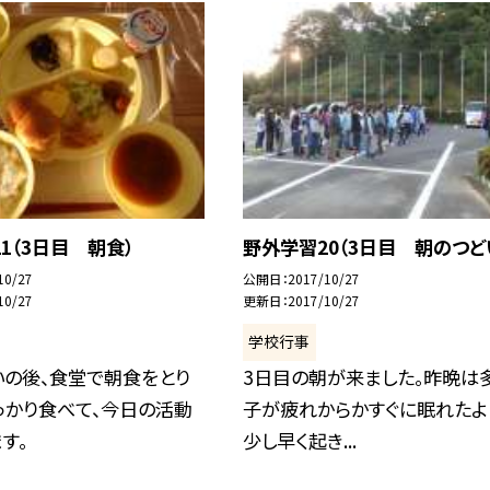
1（3日目 朝食）
野外学習20（3日目 朝のつど
10/27
公開日
2017/10/27
10/27
更新日
2017/10/27
学校行事
いの後、食堂で朝食をとり
3日目の朝が来ました。昨晩は
っかり食べて、今日の活動
子が疲れからかすぐに眠れたよ
す。
少し早く起き...