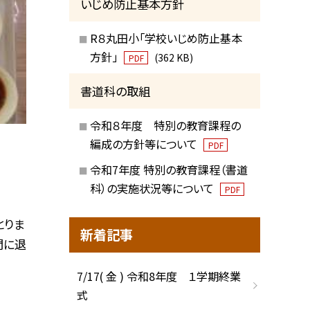
いじめ防止基本方針
R８丸田小「学校いじめ防止基本
方針」
(362 KB)
PDF
書道科の取組
令和８年度 特別の教育課程の
編成の方針等について
PDF
令和7年度 特別の教育課程（書道
科）の実施状況等について
PDF
とりま
新着記事
間に退
7/17( 金 ) 令和8年度 １学期終業
式