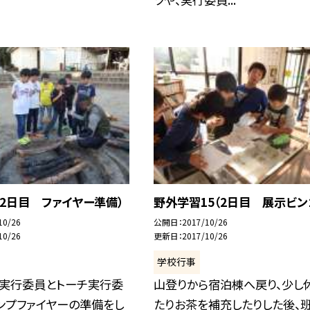
2日目 ファイヤー準備）
野外学習15（2日目 展示ビン
10/26
公開日
2017/10/26
10/26
更新日
2017/10/26
学校行事
ー実行委員とトーチ実行委
山登りから宿泊棟へ戻り、少し
ンプファイヤーの準備をし
たりお茶を補充したりした後、