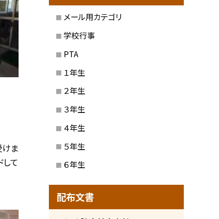
メール用カテゴリ
学校行事
PTA
１年生
２年生
３年生
４年生
５年生
受けま
ドして
６年生
配布文書