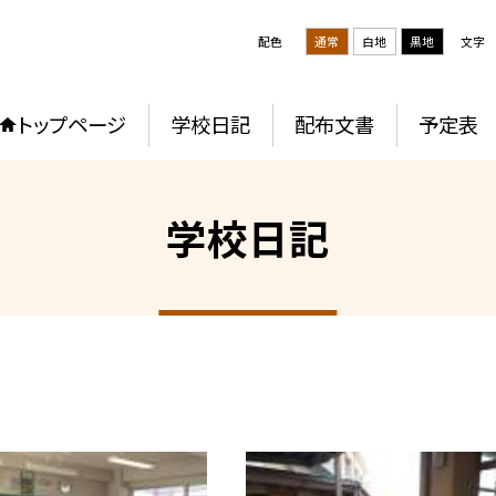
配色
通常
白地
黒地
文字
トップページ
学校日記
配布文書
予定表
学校日記