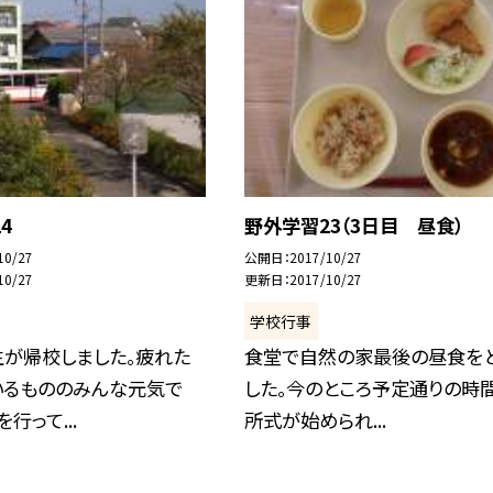
4
野外学習23（3日目 昼食）
10/27
公開日
2017/10/27
10/27
更新日
2017/10/27
学校行事
生が帰校しました。疲れた
食堂で自然の家最後の昼食を
いるもののみんな元気で
した。今のところ予定通りの時
行って...
所式が始められ...