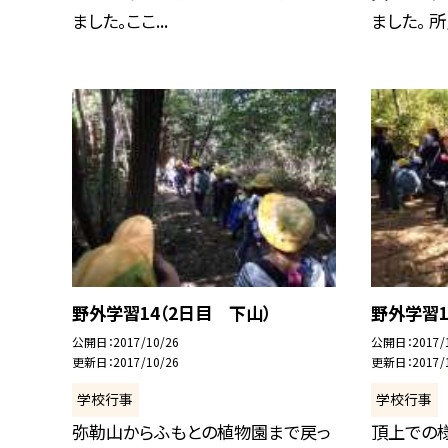
ました。ここ...
ました。 所員
野外学習14（2日目 下山）
野外学習1
公開日
2017/10/26
公開日
2017/
更新日
2017/10/26
更新日
2017/
学校行事
学校行事
弥勒山からふもとの植物園まで戻っ
頂上での様