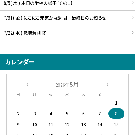
8/5( 水 ) 本日の学校の様子【その１】
7/31( 金 ) にこにこ元気かな週間 最終日のお知らせ
7/22( 水 ) 教職員研修
カレンダー
8月
2026年
日
月
火
水
木
金
土
1
2
3
4
5
6
7
8
9
10
11
12
13
14
15