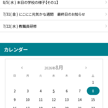
8/5( 水 ) 本日の学校の様子【その１】
7/31( 金 ) にこにこ元気かな週間 最終日のお知らせ
7/22( 水 ) 教職員研修
カレンダー
8月
2026年
日
月
火
水
木
金
土
1
2
3
4
5
6
7
8
9
10
11
12
13
14
15