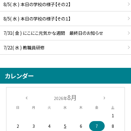
8/5( 水 ) 本日の学校の様子【その２】
8/5( 水 ) 本日の学校の様子【その１】
7/31( 金 ) にこにこ元気かな週間 最終日のお知らせ
7/22( 水 ) 教職員研修
カレンダー
8月
2026年
日
月
火
水
木
金
土
1
2
3
4
5
6
7
8