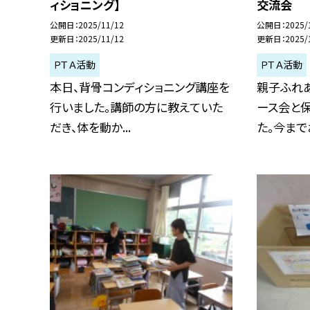
ィショニング】
交流会
公開日
2025/11/12
公開日
2025/
更新日
2025/11/12
更新日
2025/
ＰＴＡ活動
ＰＴＡ活動
本日、背骨コンディショニング講座を
親子ふれ
行いました。講師の方に教えていた
ース会と
だき、体を動か...
た。今までお