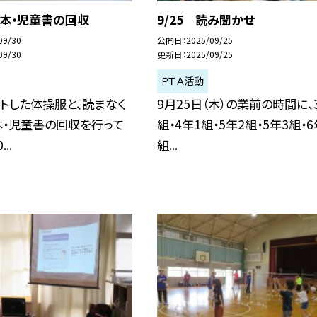
絵本・児童書の回収
9/25 読み聞かせ
09/30
公開日
2025/09/25
09/30
更新日
2025/09/25
ＰＴＡ活動
トした体操服と、読まなく
9月25日（木）の業前の時間に、
本・児童書の回収を行って
組・4年1組・5年2組・5年3組・6
..
組...