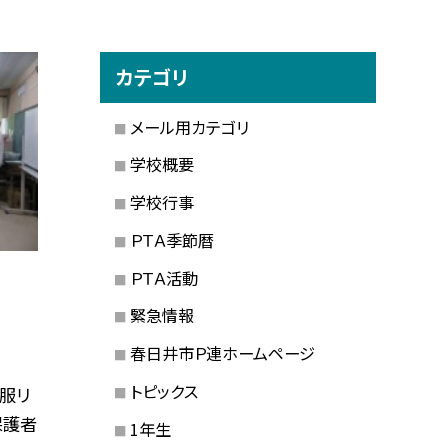
カテゴリ
メール用カテゴリ
学校概要
学校行事
ＰＴＡ季節暦
ＰＴＡ活動
緊急情報
春日井市Ｐ連ホームページ
トピックス
服リ
保護者
1年生