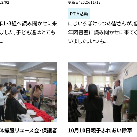
12/02
更新日
2025/11/13
ＰＴＡ活動
年1・3組へ読み聞かせに来
にじいろぽけっつの皆さんが、
ました。子ども達はとても
年図書室に読み聞かせに来て
.
いました。いつも...
日体操服リユース会・保護者
10月10日親子ふれあい除草