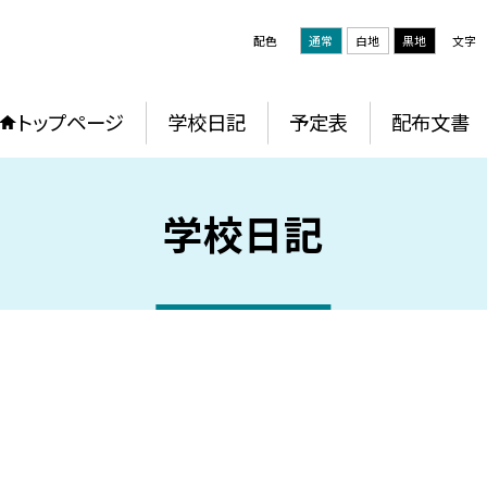
配色
通常
白地
黒地
文字
トップページ
学校日記
予定表
配布文書
学校日記