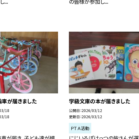
...
の皆様が参加し...
輪車が届きました
学級文庫の本が届きました
03/18
公開日
2026/03/12
03/18
更新日
2026/03/12
ＰＴＡ活動
輪車が届き、子ども達が嬉
にじいろぽけっつの皆さんが選