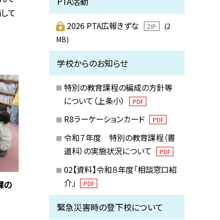
PTA活動
備して
2026 PTA広報きずな
(2
ZIP
MB)
学校からのお知らせ
特別の教育課程の編成の方針等
について（上条小）
PDF
R8ラーケーションカード
PDF
令和７年度 特別の教育課程（書
道科）の実施状況について
PDF
02【資料】令和８年度「相談窓口紹
介」
課の
PDF
緊急災害時の登下校について