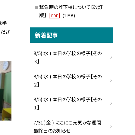
緊急時の登下校について【改訂
版】
(1 MB)
PDF
低学
くださ
新着記事
8/5( 水 ) 本日の学校の様子【その
３】
8/5( 水 ) 本日の学校の様子【その
２】
8/5( 水 ) 本日の学校の様子【その
１】
7/31( 金 ) にこにこ元気かな週間
最終日のお知らせ