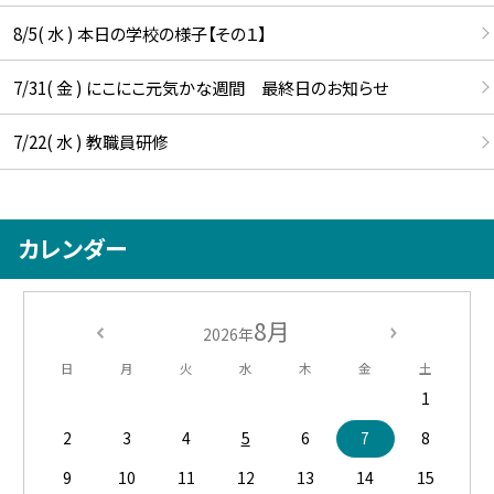
8/5( 水 ) 本日の学校の様子【その１】
7/31( 金 ) にこにこ元気かな週間 最終日のお知らせ
7/22( 水 ) 教職員研修
カレンダー
8月
2026年
日
月
火
水
木
金
土
1
2
3
4
5
6
7
8
9
10
11
12
13
14
15