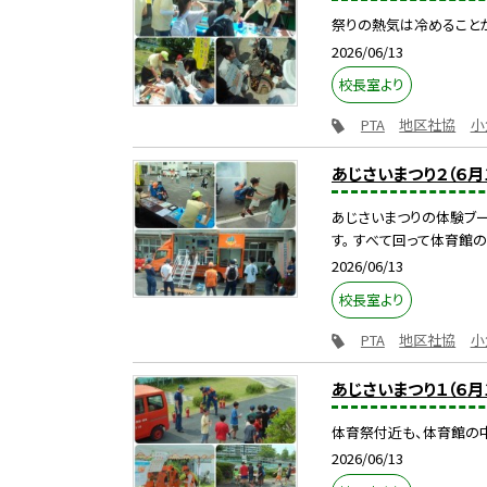
祭りの熱気は冷めることが
2026/06/13
校長室より
PTA
地区社協
小
あじさいまつり２（６月
あじさいまつりの体験ブース
す。 すべて回って体育館のゴ
2026/06/13
校長室より
PTA
地区社協
小
あじさいまつり１（６月
体育祭付近も、体育館の中
2026/06/13