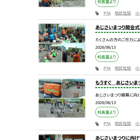
校長室より
PTA
地区社協
小
あじさいまつり開会式（
たくさんの方のご尽力によ
2026/06/13
校長室より
PTA
地区社協
小
もうすぐ あじさいまつ
あじさいまつり開幕に向
2026/06/13
校長室より
PTA
地区社協
小
あじさいまつりに向け