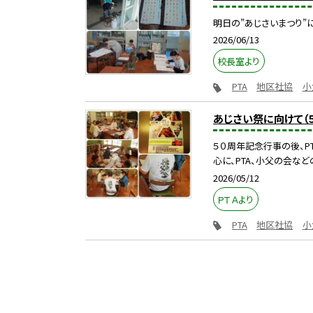
明日の”あじさいまつり”
2026/06/13
校長室より
PTA
地区社協
小
あじさい祭に向けて（５
５０周年記念行事の後、P
心に、PTA、小父の会などの
2026/05/12
ＰＴＡより
PTA
地区社協
小