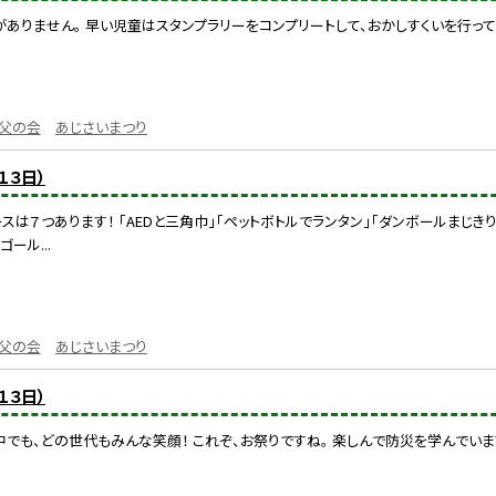
ありません。 早い児童はスタンプラリーをコンプリートして、おかしすくいを行って
父の会
あじさいまつり
１３日）
は７つあります！ 「AEDと三角巾」「ペットボトルでランタン」「ダンボールまじきり
ール...
父の会
あじさいまつり
１３日）
でも、どの世代もみんな笑顔！ これぞ、お祭りですね。 楽しんで防災を学んでいま