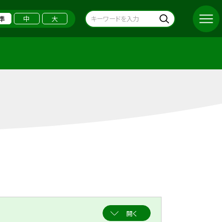
準
中
大
開く