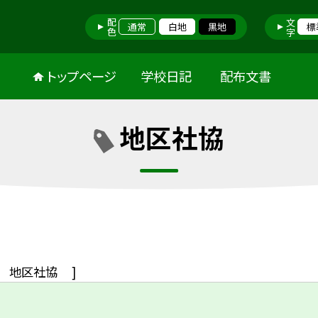
配色
文字
通常
白地
黒地
標
トップページ
学校日記
配布文書
地区社協
地区社協
]