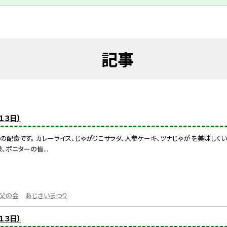
記事
１３日）
の配食です。 カレーライス、じゃがりこサラダ、人参ケーキ、ツナじゃが を美味しく
ポニターの皆...
父の会
あじさいまつり
１３日）