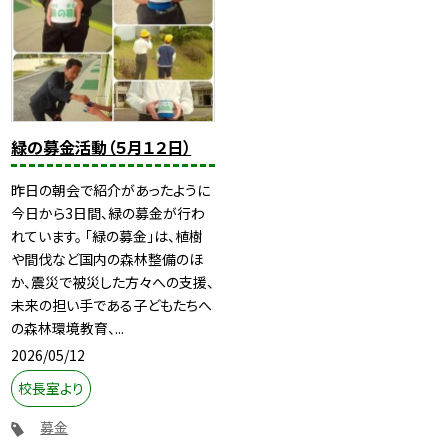
緑の募金活動（５月１２日）
昨日の朝会で紹介があったように
今日から3日間、緑の募金が行わ
れています。 「緑の募金」は、植樹
や間伐など国内の森林整備のほ
か、震災で被災した方々への支援、
未来の担い手である子どもたちへ
の森林環境教育、...
2026/05/12
校長室より
募金