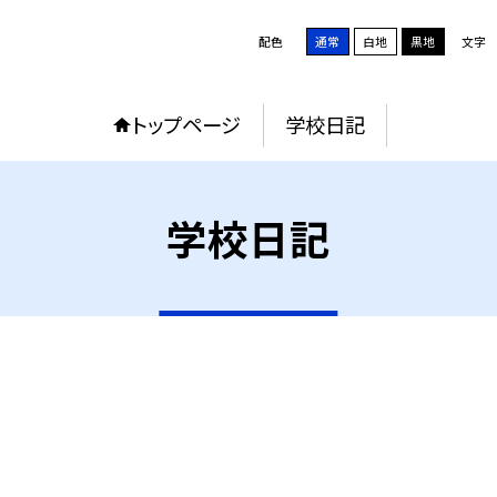
配色
通常
白地
黒地
文字
トップページ
学校日記
学校日記