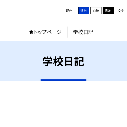
配色
通常
白地
黒地
文字
トップページ
学校日記
学校日記