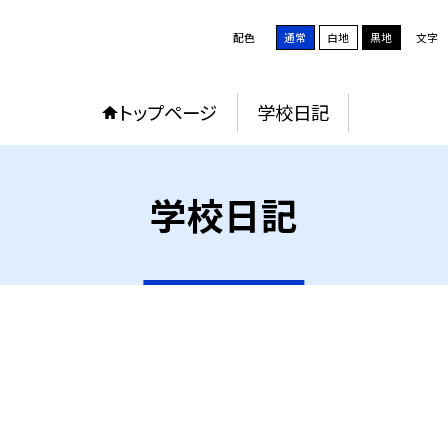
配色
通常
白地
黒地
文字
トップページ
学校日記
学校日記