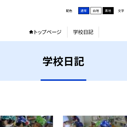
配色
通常
白地
黒地
文字
トップページ
学校日記
学校日記