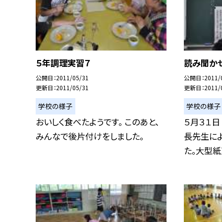
５年調理実習７
読み聞か
公開日
2011/05/31
公開日
2011/
更新日
2011/05/31
更新日
2011/
学校の様子
学校の様子
おいしく食べたようです。 このあと、
５月３１日
みんなで後片付けをしました。
長先生に
た。大型紙芝