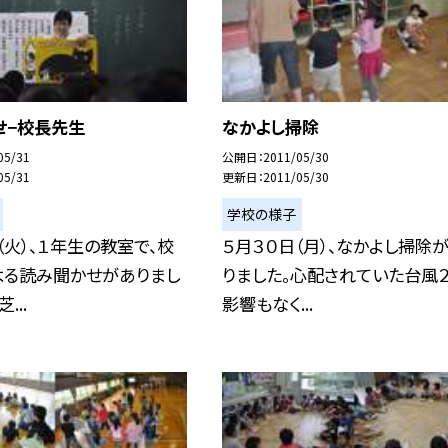
せ−校長先生
なかよし掃除
05/31
公開日
2011/05/30
05/31
更新日
2011/05/30
学校の様子
（火）、１年生の教室で、校
５月３０日（月）、なかよし掃除
よる読み聞かせがありまし
りました。心配されていた台風
...
影響もなく...