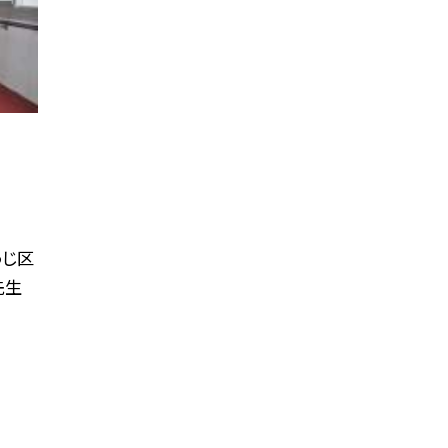
うじ区
先生