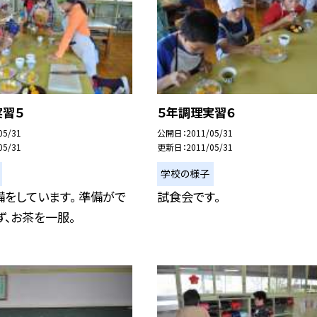
実習５
５年調理実習６
05/31
公開日
2011/05/31
05/31
更新日
2011/05/31
学校の様子
をしています。 準備がで
試食会です。
ず、お茶を一服。