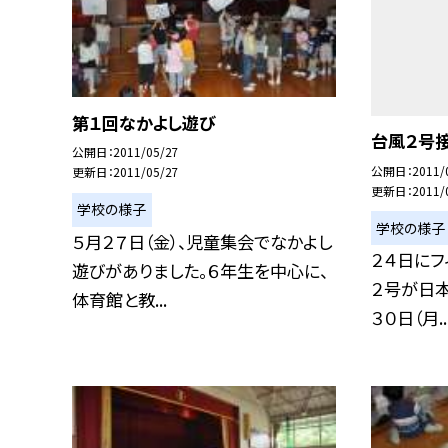
第１回なかよし遊び
台風２号
公開日
2011/05/27
公開日
2011/
更新日
2011/05/27
更新日
2011/
学校の様子
学校の様子
５月２７日（金）、児童集会でなかよし
２４日にフ
遊びがありました。６年生を中心に、
２号が日本
体育館と教...
３０日（月..