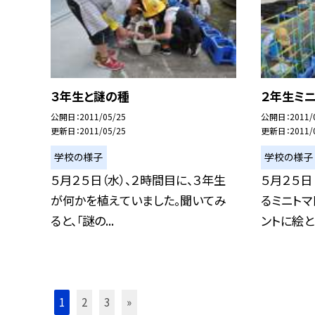
３年生と謎の種
２年生ミ
公開日
2011/05/25
公開日
2011/
更新日
2011/05/25
更新日
2011/
学校の様子
学校の様子
５月２５日（水）、２時間目に、３年生
５月２５日
が何かを植えていました。聞いてみ
るミニトマ
ると、「謎の...
ントに絵と..
1
2
3
»