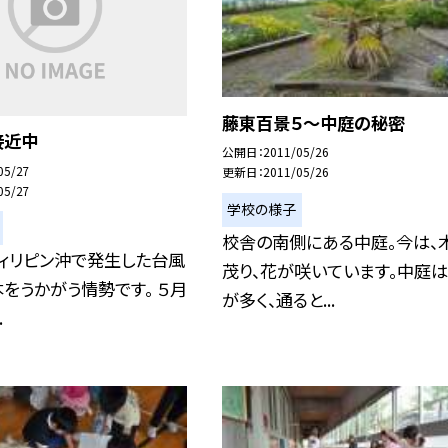
藤東百景５〜中庭の秘密
接近中
公開日
2011/05/26
05/27
更新日
2011/05/26
05/27
学校の様子
校舎の南側にある中庭。今は、
ィリピン沖で発生した台風
茂り、花が咲いています。中庭は
をうかがう情勢です。 ５月
が多く、通ると...
.