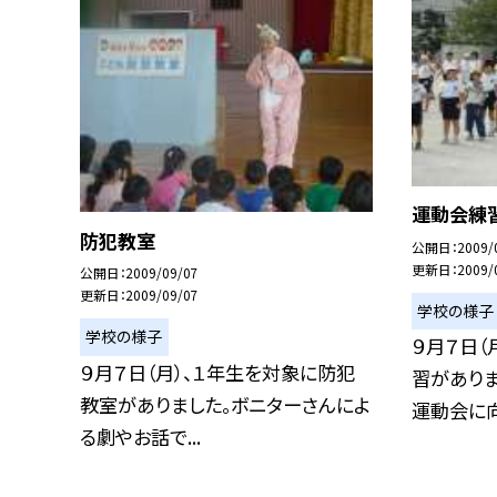
運動会練
防犯教室
公開日
2009/
更新日
2009/
公開日
2009/09/07
更新日
2009/09/07
学校の様子
学校の様子
９月７日（
９月７日（月）、１年生を対象に防犯
習があり
教室がありました。ボニターさんによ
運動会に向け
る劇やお話で...