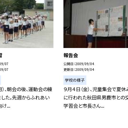
習
報告会
09/07
公開日
2009/09/04
09/07
更新日
2009/09/04
学校の様子
月）、朝会の後、運動会の練
９月４日（金）、児童集会で夏休
ました。先週からふれあい
に行われた秋田県男鹿市との
...
学習会と市長さん...