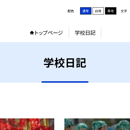
配色
通常
白地
黒地
文字
トップページ
学校日記
学校日記