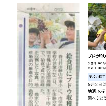
ブドウ狩り
公開日
2009/
更新日
2009/
学校の様子
９月２日（
地消」の
園へぶどう.