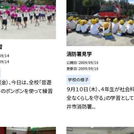
習
消防署見学
09/14
09/14
公開日
2009/09/10
更新日
2009/09/10
学校の様子
（金）、今日は、全校「音遊
９月１０日（木）、４年生が社会科
際のポンポンを使って練習
全なくらしを守る」の学習とし
井市消防署...