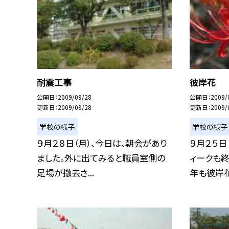
耐震工事
彼岸花
公開日
2009/09/28
公開日
2009/
更新日
2009/09/28
更新日
2009/
学校の様子
学校の様子
９月２８日（月）、今日は、朝会があり
９月２５日
ました。外に出てみると職員室側の
ィークも終
足場が撤去さ...
年も彼岸花.