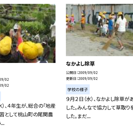
なかよし除草
公開日
2009/09/02
更新日
2009/09/02
09/02
09/02
学校の様子
９月２日（水）、なかよし除草が
水）、４年生が、総合の「地産
した。みんなで協力して草取り
学習として桃山町の尾関農
した。まだ...
..