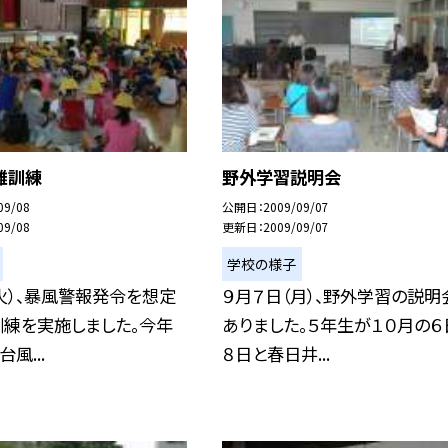
難訓練
野外学習説明会
09/08
公開日
2009/09/07
09/08
更新日
2009/09/07
学校の様子
火）、暴風警報発令を想定
９月７日（月）、野外学習の説明
訓練を実施しました。今年
ありました。５年生が１０月の６
風...
８日と春日井...