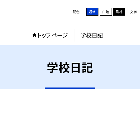
配色
通常
白地
黒地
文字
トップページ
学校日記
学校日記