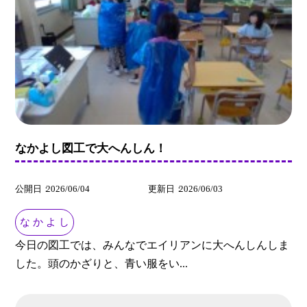
なかよし図工で大へんしん！
公開日
2026/06/04
更新日
2026/06/03
な か よ し
今日の図工では、みんなでエイリアンに大へんしんしま
した。頭のかざりと、青い服をい...