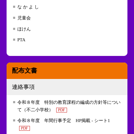
な か よ し
児童会
ほけん
PTA
配布文書
連絡事項
令和８年度 特別の教育課程の編成の方針等につい
て（不二小学校）
PDF
令和８年度 年間行事予定 HP掲載 - シート1
PDF